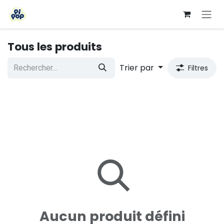
Se rendre au contenu
Tous les produits
Trier par
Filtres
Aucun produit défini